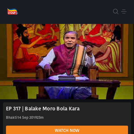
EP 317 | Balake Moro Bola Kara
Bhakti
14 Sep 2019
23m
WATCH NOW