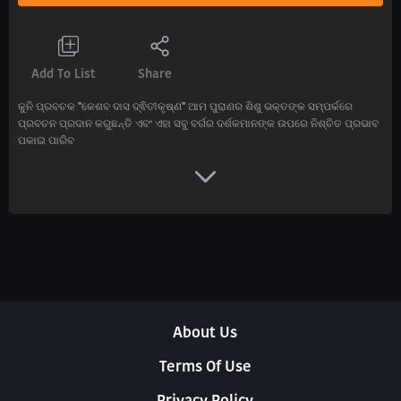
Add To List
Share
କୁନି ପ୍ରବଚକ ''କେଶବ ଦାସ ଦ୍ଵିତୀକୃଷ୍ଣ'' ଆମ ପୁରାଣର ଶିଶୁ ଭକ୍ତଙ୍କ ସମ୍ପର୍କରେ
ପ୍ରବଚନ ପ୍ରଦାନ କରୁଛନ୍ତି ଏବଂ ଏହା ସବୁ ବର୍ଗର ଦର୍ଶକମାନଙ୍କ ଉପରେ ନିଶ୍ଚିତ ପ୍ରଭାବ
ପକାଇ ପାରିବ
About Us
Terms Of Use