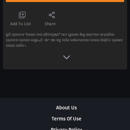
Add To List
Share
କୁନି ପ୍ରବଚକ ''କେଶବ ଦାସ ଦ୍ଵିତୀକୃଷ୍ଣ'' ଆମ ପୁରାଣର ଶିଶୁ ଭକ୍ତଙ୍କ ସମ୍ପର୍କରେ
ପ୍ରବଚନ ପ୍ରଦାନ କରୁଛନ୍ତି ଏବଂ ଏହା ସବୁ ବର୍ଗର ଦର୍ଶକମାନଙ୍କ ଉପରେ ନିଶ୍ଚିତ ପ୍ରଭାବ
ପକାଇ ପାରିବ।
About Us
Terms Of Use