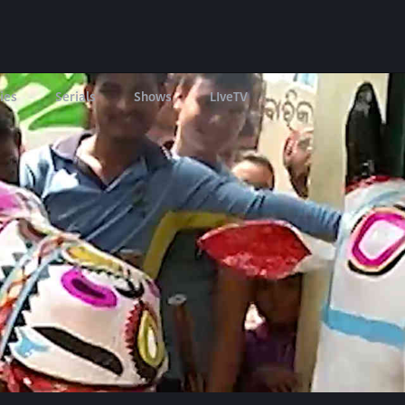
ies
Serials
Shows
LIveTV