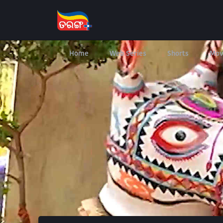
Home
Web Series
Shorts
Mov