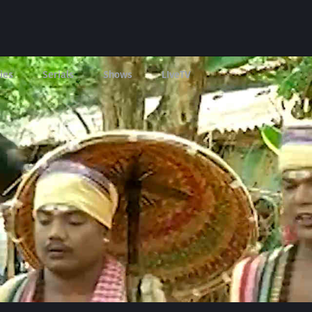
ies
Serials
Shows
LIveTV