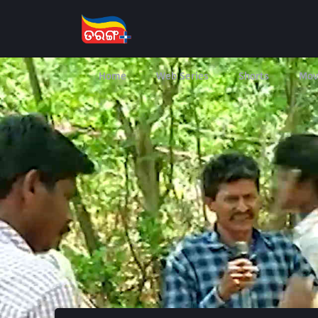
Home
Web Series
Shorts
Mov