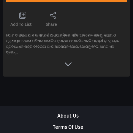
Add To List
Share
ଯୋଗ ଓ ପ୍ରାଣାୟାମ ର ସମ୍ପର୍କ ଆଧ୍ୟାତ୍ମିକତା ସହିତ ଆବହମନ କାଳରୁ, ଯୋଗ ଓ
ପ୍ରାଣାୟାମ ଦ୍ଵାରା ମଣିଷର ଶାରୀରିକ ସୁରକ୍ଷା ଓ ମାନସିକଶକ୍ତି ଅକ୍ଷୁର୍ଣ ରୁହେ, ରୋଗ
ପ୍ରତିଷେଧକ ଶକ୍ତି ବଢେଇବା ପାଈଁ ଆବଶ୍ୟକ ଯୋଗ, ଯୋଗକୁ ନେଇ ଆମର ଏକ
ସ୍ବତନ୍...
About Us
Terms Of Use