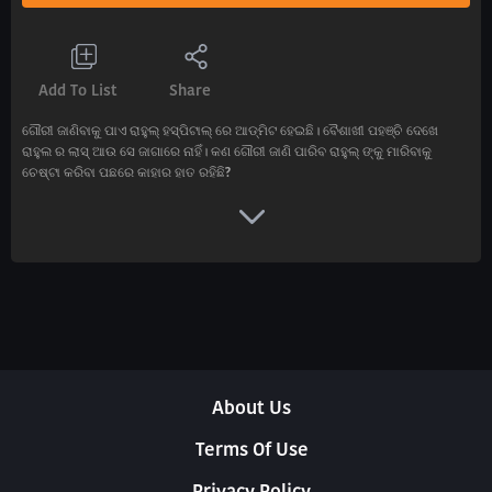
Add To List
Share
ଗୌରୀ ଜାଣିବାକୁ ପାଏ ରାହୁଲ୍ ହସ୍ପିଟାଲ୍ ରେ ଆଡ୍ମିଟ ହେଇଛି। ବୈଶାଖୀ ପହଞ୍ଚି ଦେଖେ
ରାହୁଲ ର ଲାସ୍ ଆଉ ସେ ଜାଗାରେ ନାହିଁ। କଣ ଗୌରୀ ଜାଣି ପାରିବ ରାହୁଲ୍ ଙ୍କୁ ମାରିବାକୁ
ଚେଷ୍ଟା କରିବା ପଛରେ କାହାର ହାତ ରହିଛି?
About Us
Terms Of Use