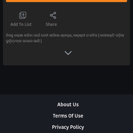
Add To List
Share
ନିଜକୁ ରକ୍ଷା କରିବା ପାଇଁ ଦେବୀ ସାଜିଲେ ଶ୍ରଦ୍ଧା, ଲକ୍ଷ୍ମୀ ଓ କବିତା | ନାରୀଶକ୍ତି ପଡ଼ିଲା
ଦୁର୍ବୃତ୍ତଙ୍କ ଉପରେ ଭାରି |
About Us
Terms Of Use
Privacy Policy