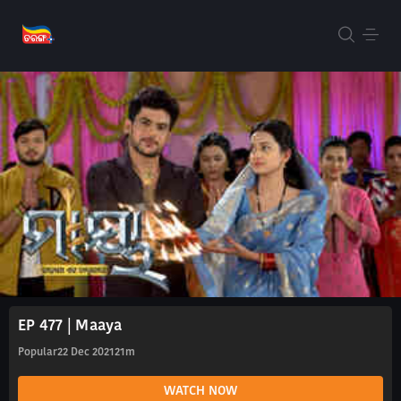
EP 477 | Maaya
Popular
22 Dec 2021
21m
WATCH NOW