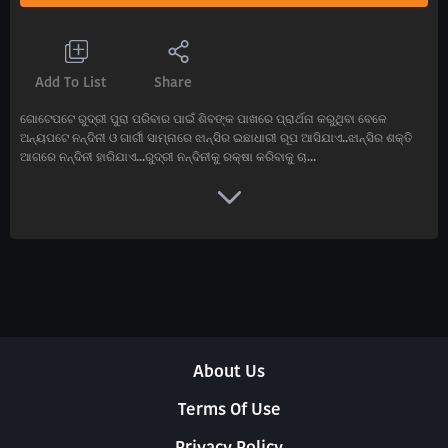
Add To List
Share
ଗୋଟେପଟେ ରୁଦ୍ରୀ ପୁରା ପରିବାର ପାଇଁ ଶିବଙ୍କ ପାଖରେ ପ୍ରାର୍ଥନା କରୁଥିବା ବେଳେ
ଅନ୍ୟପଟେ ନନ୍ଦିନୀ ଓ ଗାର୍ଗୀ ସାମ୍ନାରେ ଝାନ୍ସିର ଇଛାଧାରୀ ରୂପ ଆସିଯାଏ..ଝାନ୍ସିର ଶକ୍ତି
ଆଗରେ ନନ୍ଦିନୀ ହାରିଯାଏ...ରୁଦ୍ରୀ ନନ୍ଦିନୀକୁ ରକ୍ଷା କରିବାକୁ ଚା...
About Us
Terms Of Use