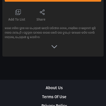
Add To List
Share
କରଣ ମରିବା ଦୁଃଖ ରେ ଇନ୍ଦ୍ରାଣୀ ଭାଙ୍ଗି ପଡିଥୀବା ବେଳେ, ମଲ୍ଲିକା ଓ ଭାନୁମତୀ ଖୁସି
ମନାଉ ଥାଆନ୍ତି। ଘଟୁଥିବା ଘଟଣାର କାରଣ ଖୋଜି ତାର ତୁରନ୍ତ ସମାଧାନ କରିବ ବୋଲି
ମଙ୍ଗଳା, ଇନ୍ଦ୍ରାଣୀ କୁ କଥାଦିଏ।
About Us
Terms Of Use