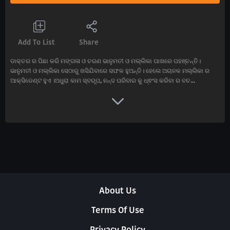
Add To List
Share
ଡାକ୍ତର ର ପିଛା କରି ମଙ୍ଗଳା ଓ ଚରଣ ଭାନୁମତୀ ଓ ମଲ୍ଲିକା ପାଖରେ ପହଞ୍ଚନ୍ତି।
ଭାନୁମତୀ ଓ ମଲ୍ଲିକା ସେଠାରୁ ଖସିଯିବାରେ ସଫଳ ହୁଅନ୍ତି। ହେଲେ ଅଚାନକ ମଲ୍ଲିକା ର
ଆକ୍ସିଡେଣ୍ଟ ହୁଏ ।ଅଧୁରା କାମ ସ୍ବରୂପ, ନନ୍ଦ ପରିବାର କୁ ଧ୍ଵଂସ କରିବା ର ବଚ...
About Us
Terms Of Use