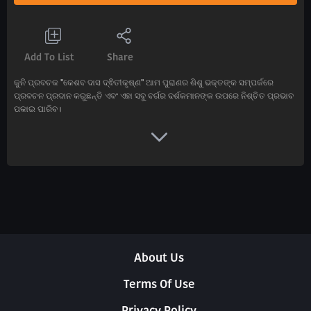
Add To List
Share
କୁନି ପ୍ରବଚକ ''କେଶବ ଦାସ ଦ୍ଵିତୀକୃଷ୍ଣ'' ଆମ ପୁରାଣର ଶିଶୁ ଭକ୍ତଙ୍କ ସମ୍ପର୍କରେ
ପ୍ରବଚନ ପ୍ରଦାନ କରୁଛନ୍ତି ଏବଂ ଏହା ସବୁ ବର୍ଗର ଦର୍ଶକମାନଙ୍କ ଉପରେ ନିଶ୍ଚିତ ପ୍ରଭାବ
ପକାଇ ପାରିବ।
About Us
Terms Of Use