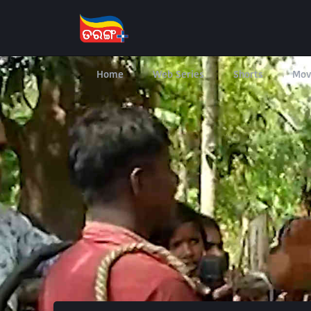
Home
Web Series
Shorts
Mov