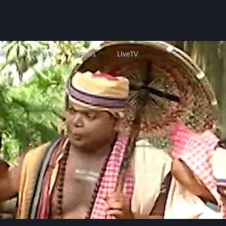
ies
Serials
Shows
LIveTV